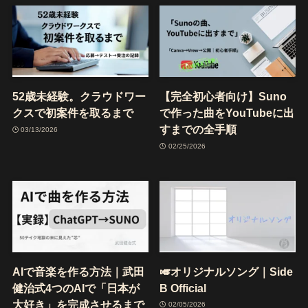
52歳未経験。クラウドワー
【完全初心者向け】Suno
クスで初案件を取るまで
で作った曲をYouTubeに出
すまでの全手順
03/13/2026
02/25/2026
AIで音楽を作る方法｜武田
🎺オリジナルソング｜Side
健治式4つのAIで「日本が
B Official
大好き」を完成させるまで
02/05/2026