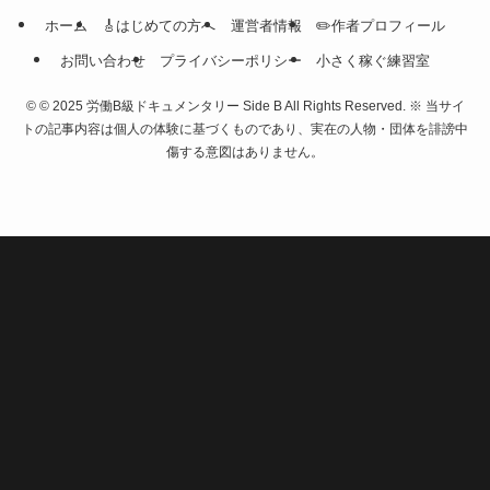
ホーム
🎸はじめての方へ
運営者情報
✏️作者プロフィール
お問い合わせ
プライバシーポリシー
小さく稼ぐ練習室
©
© 2025 労働B級ドキュメンタリー Side B All Rights Reserved. ※ 当サイ
トの記事内容は個人の体験に基づくものであり、実在の人物・団体を誹謗中
傷する意図はありません。