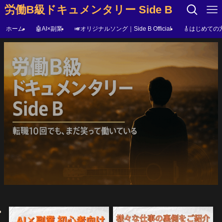
労働B級ドキュメンタリー Side B
ホーム
🤖AI×副業
🎺オリジナルソング｜Side B Official
🎸はじめての