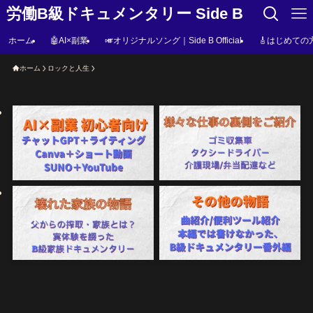
労働B級ドキュメンタリー Side B
ホーム
🤖AI×副業
🎺オリジナルソング｜Side B Official
🎸はじめての
ホーム
ロックと人生