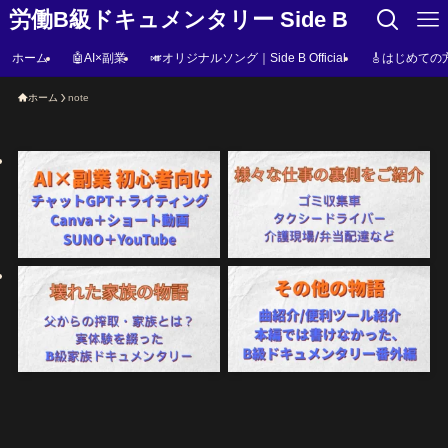
労働B級ドキュメンタリー Side B
ホーム
🤖AI×副業
🎺オリジナルソング｜Side B Official
🎸はじめての
ホーム
note