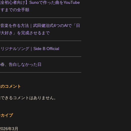
全初心者向け】Sunoで作った曲をYouTube
出すまでの全手順
で音楽を作る方法｜武田健治式4つのAIで「日
が大好き」を完成させるまで
オリジナルソング｜Side B Official
の春、告白しなかった日
近のコメント
示できるコメントはありません。
ーカイブ
2026年3月