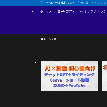
笑いと涙の仕事体験ブログ | 労働B級ドキュメンタリー
ホーム
🤖AI×副業
🎺オリジナルソング｜S
ホーム
AI