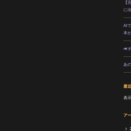
【完
に
AI
本
🎺
あ
最
表
ア