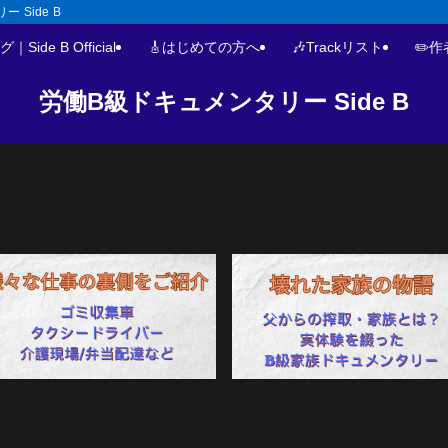
 Side B
ide B Official
🎸はじめての方へ
🎶Trackリスト
✏️
労働B級ドキュメンタリー Side B