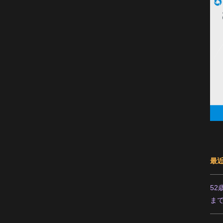
最
5
ま