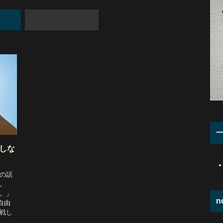
人気記事
しな
の話
前へ。
。」
n
自由
戦し