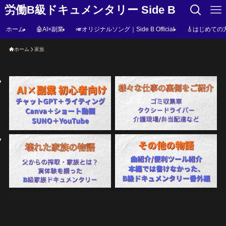
労働B級ドキュメンタリー Side B
ホーム
🤖AI×副業
🎺オリジナルソング｜Side B Official
🎸はじめての
ホーム
家族